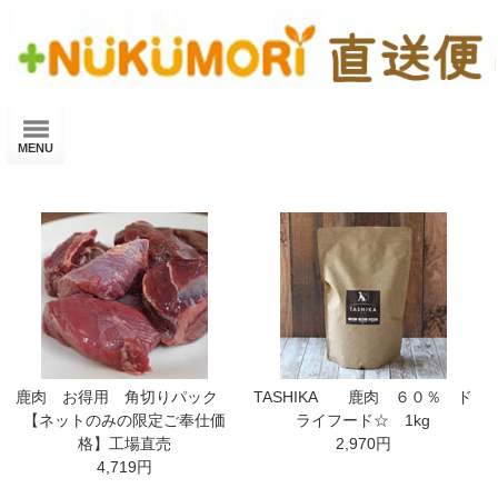
Skip
to
content
MENU
鹿肉 お得用 角切りパック
TASHIKA 鹿肉 ６０％ ド
【ネットのみの限定ご奉仕価
ライフード☆ 1kg
格】工場直売
2,970円
4,719円